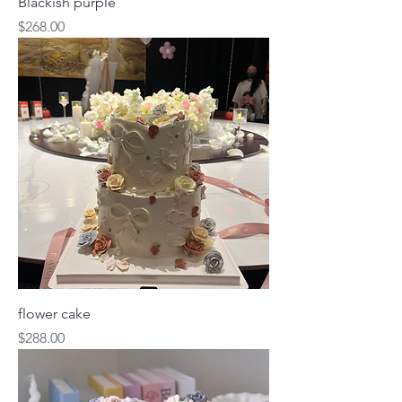
Blackish purple
價格
$268.00
flower cake
價格
$288.00