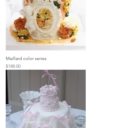
Maillard color series
價格
$188.00