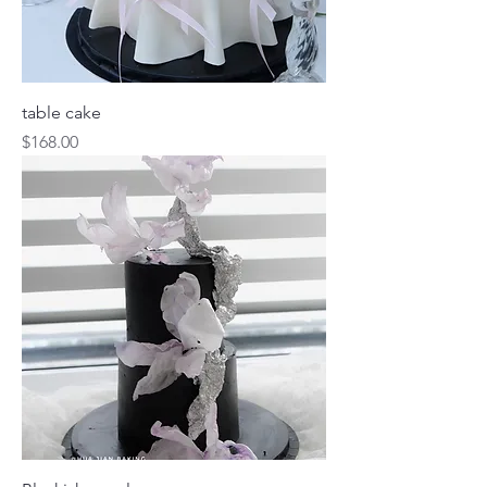
table cake
價格
$168.00