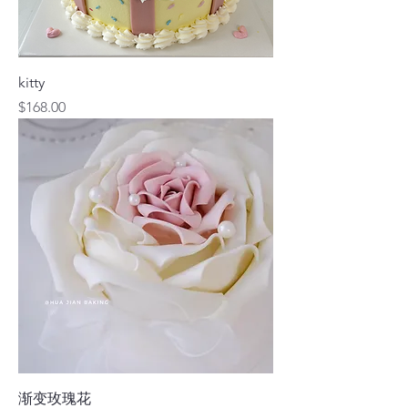
kitty
價格
$168.00
渐变玫瑰花