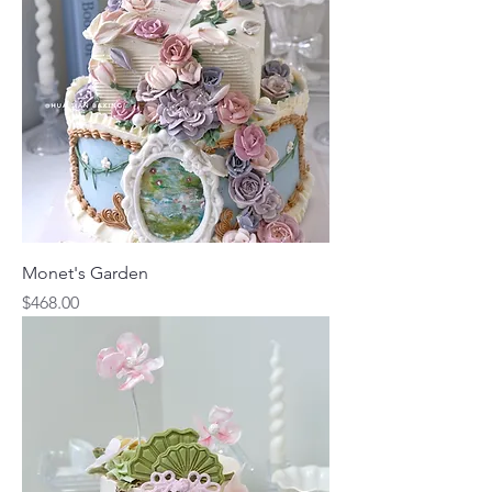
Monet's Garden
價格
$468.00