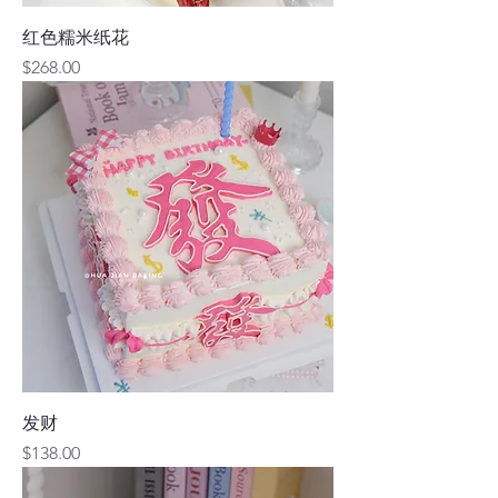
红色糯米纸花
價格
$268.00
发财
價格
$138.00