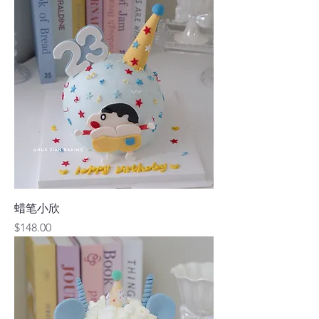
蜡笔小欣
價格
$148.00