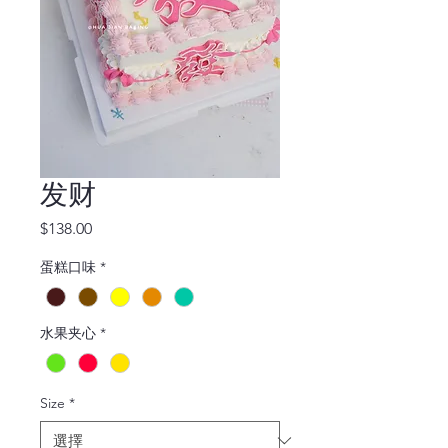
发财
價
$138.00
格
蛋糕口味
*
水果夹心
*
Size
*