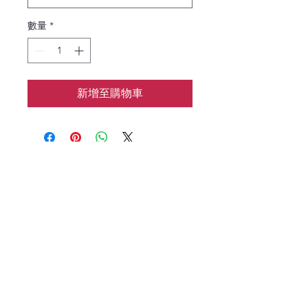
數量
*
新增至購物車
花涧baking
📱：7183133962
🌍：HJbaking2