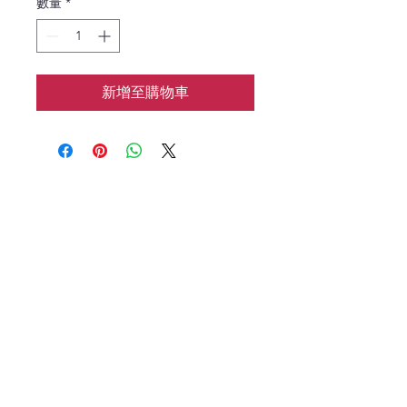
數量
*
新增至購物車
花涧baking
📱：7183133962
🌍：HJbaking2