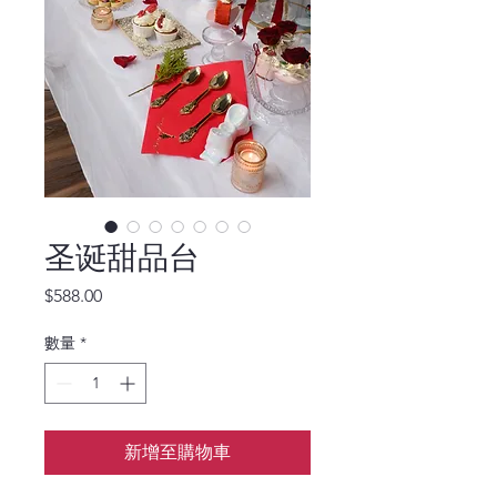
圣诞甜品台
價
$588.00
格
數量
*
新增至購物車