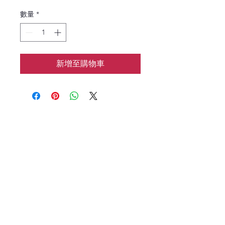
數量
*
新增至購物車
花涧baking
📱：7183133962
🌍：HJbaking2