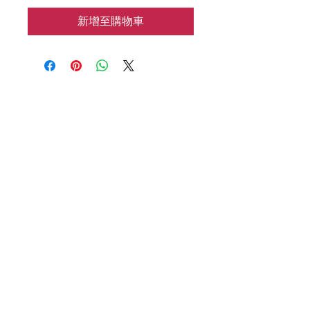
新增至購物車
花涧baking
📱：7183133962
🌍：HJbaking2