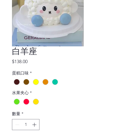
白羊座
價
$138.00
格
蛋糕口味
*
水果夹心
*
數量
*