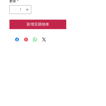
數量
*
新增至購物車
花涧baking
📱：7183133962
🌍：HJbaking2