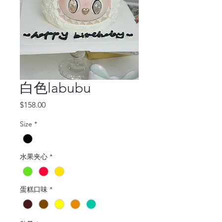
白色labubu
價
$158.00
格
Size
*
水果夹心
*
蛋糕口味
*