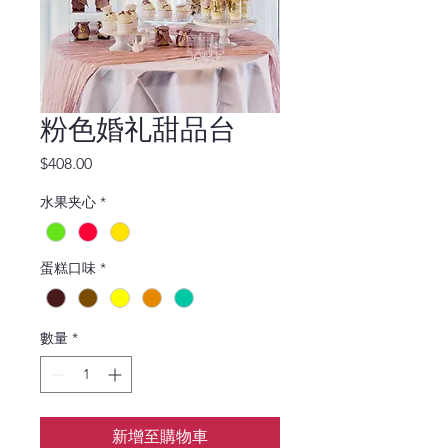
粉色婚礼甜品台
價
$408.00
格
水果夹心
*
蛋糕口味
*
數量
*
新增至購物車