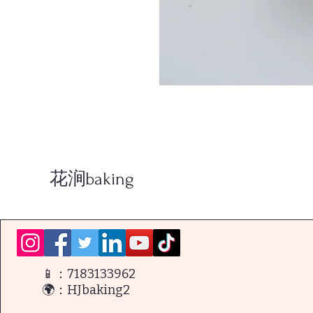
花涧baking
📱：7183133962
🌍：HJbaking2