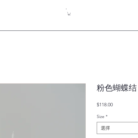
粉色蝴蝶结
價
$118.00
格
Size
*
選擇