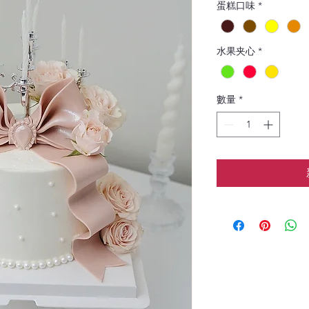
蛋糕口味
*
水果夹心
*
數量
*