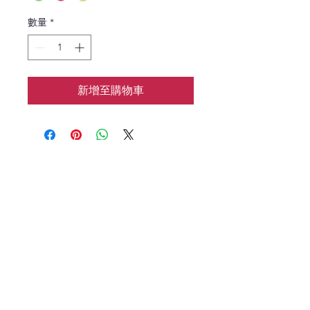
數量
*
新增至購物車
花涧baking
📱：7183133962
🌍：HJbaking2