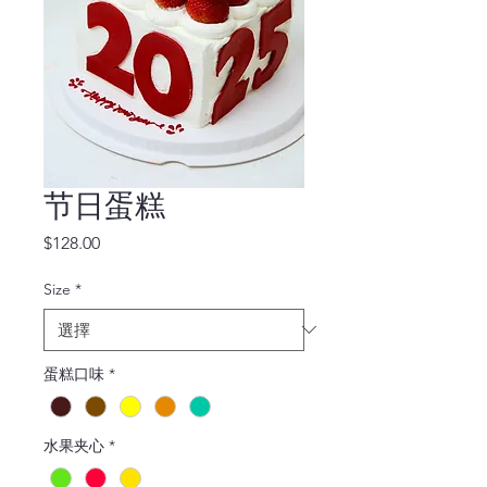
节日蛋糕
價
$128.00
格
Size
*
蛋糕口味
*
水果夹心
*