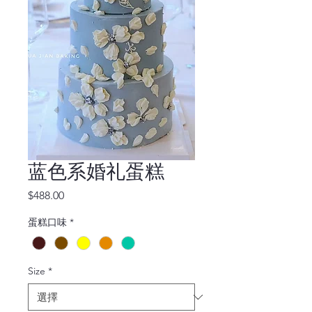
蓝色系婚礼蛋糕
價
$488.00
格
蛋糕口味
*
Size
*