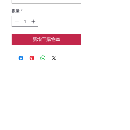
數量
*
新增至購物車
花涧baking
📱：7183133962
🌍：HJbaking2