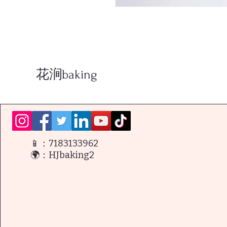
花涧baking
📱：7183133962
🌍：HJbaking2