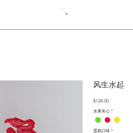
风生水起
價
$128.00
格
水果夹心
*
蛋糕口味
*