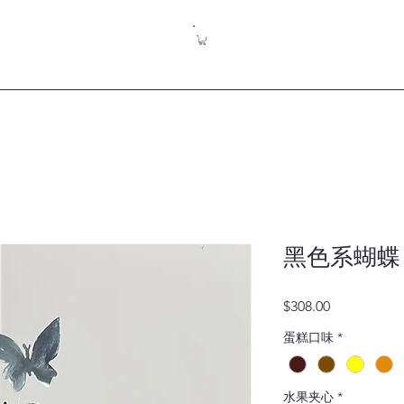
黑色系蝴蝶
價
$308.00
格
蛋糕口味
*
水果夹心
*