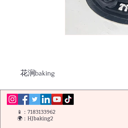
花涧baking
📱：7183133962
🌍：HJbaking2