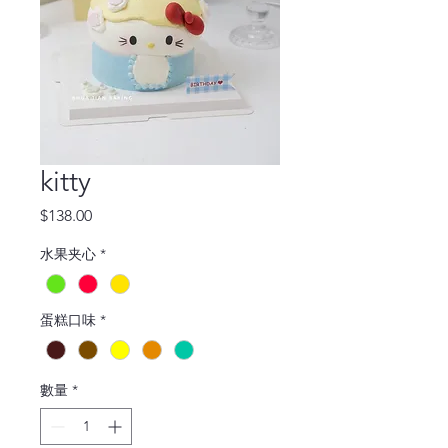
kitty
價
$138.00
格
水果夹心
*
蛋糕口味
*
數量
*