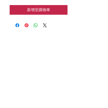
新增至購物車
花涧baking
📱：7183133962
🌍：HJbaking2