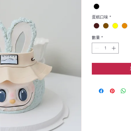
蛋糕口味
*
數量
*