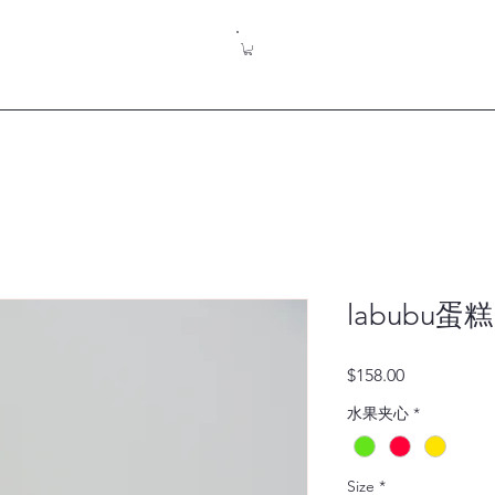
labubu蛋糕
價
$158.00
格
水果夹心
*
Size
*