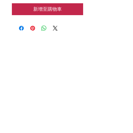
新增至購物車
花涧baking
📱：7183133962
🌍：HJbaking2