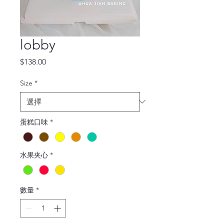
lobby
價
$138.00
格
Size
*
蛋糕口味
*
水果夹心
*
數量
*