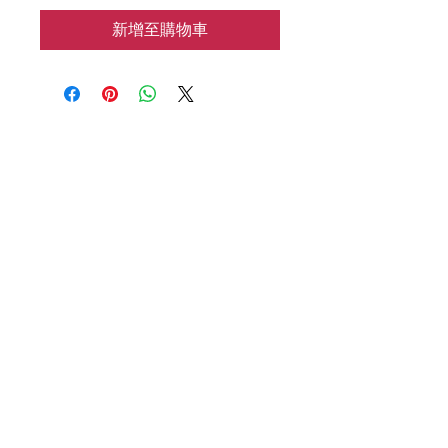
新增至購物車
花涧baking
📱：7183133962
🌍：HJbaking2